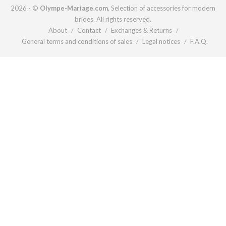
2026 - ©
Olympe-Mariage.com
, Selection of accessories for modern
brides. All rights reserved.
About
Contact
Exchanges & Returns
/
/
/
General terms and conditions of sales
Legal notices
F.A.Q.
/
/