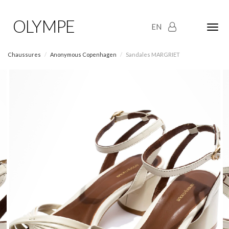
OLYMPE
EN
Olym
Maria
naviga
Chaussures
Anonymous Copenhagen
Sandales MARGRIET