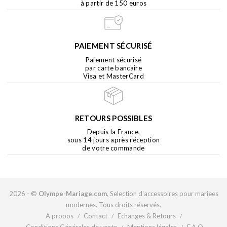
à partir de 150 euros
PAIEMENT SÉCURISÉ
Paiement sécurisé
par carte bancaire
Visa et MasterCard
RETOURS POSSIBLES
Depuis la France,
sous 14 jours après réception
de votre commande
2026 - ©
Olympe-Mariage.com
, Selection d'accessoires pour mariees
modernes. Tous droits réservés.
A propos
Contact
Echanges & Retours
/
/
/