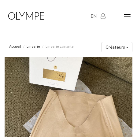
OLYMPE
EN
Olym
Maria
naviga
Accueil
Lingerie
Lingerie gainante
Créateurs