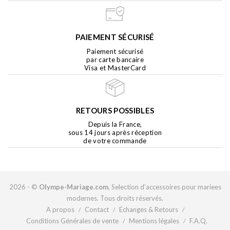
PAIEMENT SÉCURISÉ
Paiement sécurisé
par carte bancaire
Visa et MasterCard
RETOURS POSSIBLES
Depuis la France,
sous 14 jours après réception
de votre commande
2026 - ©
Olympe-Mariage.com
, Selection d'accessoires pour mariees
modernes. Tous droits réservés.
A propos
Contact
Echanges & Retours
/
/
/
Conditions Générales de vente
Mentions légales
F.A.Q.
/
/