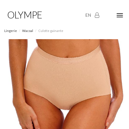
OLYMPE
EN
Olym
Maria
naviga
Lingerie
Wacoal
Culotte gainante