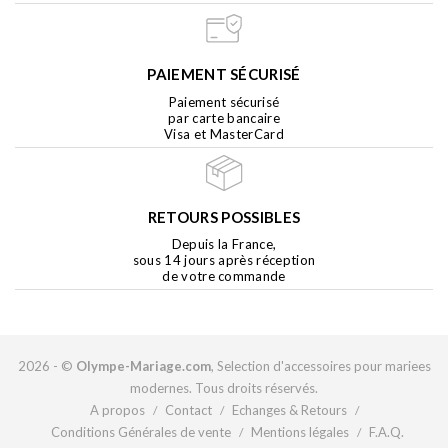
PAIEMENT SÉCURISÉ
Paiement sécurisé
par carte bancaire
Visa et MasterCard
RETOURS POSSIBLES
Depuis la France,
sous 14 jours après réception
de votre commande
2026 - ©
Olympe-Mariage.com
, Selection d'accessoires pour mariees
modernes. Tous droits réservés.
A propos
Contact
Echanges & Retours
/
/
/
Conditions Générales de vente
Mentions légales
F.A.Q.
/
/