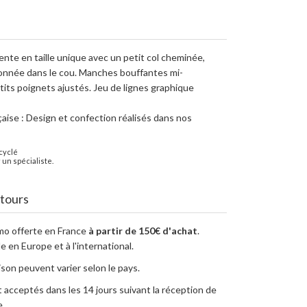
nte en taille unique avec un petit col cheminée,
nnée dans le cou. Manches bouffantes mi-
its poignets ajustés. Jeu de lignes graphique
çaise : Design et confection réalisés dans nos
cyclé
 un spécialiste.
etours
imo offerte en France
à partir de 150€ d'achat
.
e en Europe et à l'international.
aison peuvent varier selon le pays.
 acceptés dans les 14 jours suivant la réception de
.