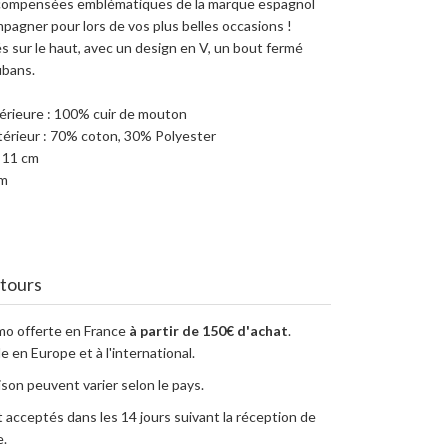
 compensées emblématiques de la marque espagnol
pagner pour lors de vos plus belles occasions !
és sur le haut, avec un design en V, un bout fermé
ubans.
érieure : 100% cuir de mouton
érieur : 70% coton, 30% Polyester
: 11 cm
cm
etours
imo offerte en France
à partir de 150€ d'achat
.
e en Europe et à l'international.
aison peuvent varier selon le pays.
 acceptés dans les 14 jours suivant la réception de
.