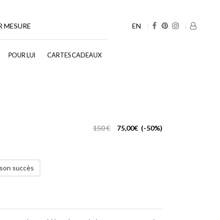
EN
R MESURE
POUR LUI
CARTES CADEAUX
150 €
75,00€ (-50%)
 son succès