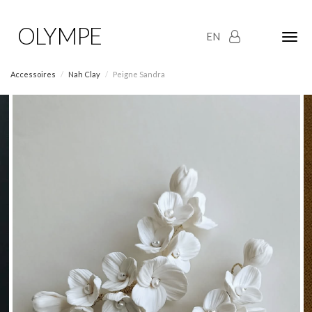
OLYMPE
EN
Olym
Maria
naviga
Accessoires
Nah Clay
Peigne Sandra