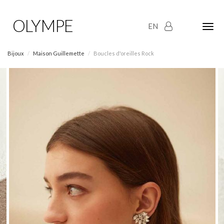
OLYMPE
EN
Olym
Maria
naviga
Bijoux
Maison Guillemette
Boucles d'oreilles Rock