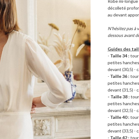
Robe mi-longue f
décolleté profon
au devant appor
N'hésitez pas à v
dessous avant d
Guides des tail
-
Taille 34 :
tour 
petites hanches 
devant (30,5) - c
-
Taille 36 :
tour 
petites hanches 
devant (31,5) - c
- Taille 38 :
tour
petites hanches 
devant (32,5) - c
-
Taille 40 :
tour 
petites hanches 
devant (33,5) - c
-
Taille 42 :
tour 