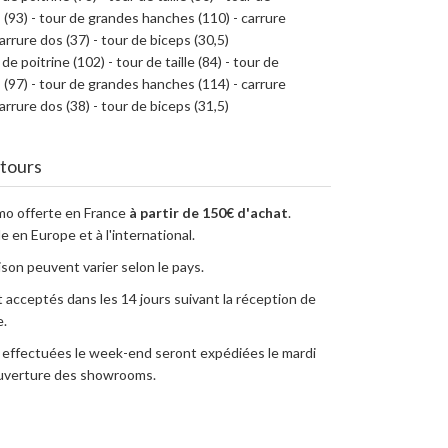
(93) - tour de grandes hanches (110) - carrure
arrure dos (37) - tour de biceps (30,5)
 de poitrine (102) - tour de taille (84) - tour de
(97) - tour de grandes hanches (114) - carrure
arrure dos (38) - tour de biceps (31,5)
etours
imo offerte en France
à partir de 150€ d'achat
.
e en Europe et à l'international.
aison peuvent varier selon le pays.
 acceptés dans les 14 jours suivant la réception de
.
ffectuées le week-end seront expédiées le mardi
’ouverture des showrooms.