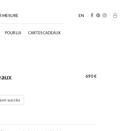
EN
R MESURE
POUR LUI
CARTES CADEAUX
eaux
690 €
 son succès