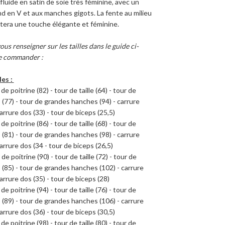
luide en satin de soie très féminine, avec un
d en V et aux manches gigots. La fente au milieu
tera une touche élégante et féminine.
ous renseigner sur les tailles dans le guide ci-
e commander :
les :
de poitrine (82) - tour de taille (64) - tour de
(77) - tour de grandes hanches (94) - carrure
arrure dos (33) - tour de biceps (25,5)
de poitrine (86) - tour de taille (68) - tour de
(81) - tour de grandes hanches (98) - carrure
arrure dos (34 - tour de biceps (26,5)
 de poitrine (90) - tour de taille (72) - tour de
(85) - tour de grandes hanches (102) - carrure
arrure dos (35) - tour de biceps (28)
de poitrine (94) - tour de taille (76) - tour de
(89) - tour de grandes hanches (106) - carrure
arrure dos (36) - tour de biceps (30,5)
de poitrine (98) - tour de taille (80) - tour de