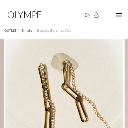
OLYMPE
EN
Olym
Maria
naviga
OUTLET
Ennato
Boucles d'oreilles Cléa