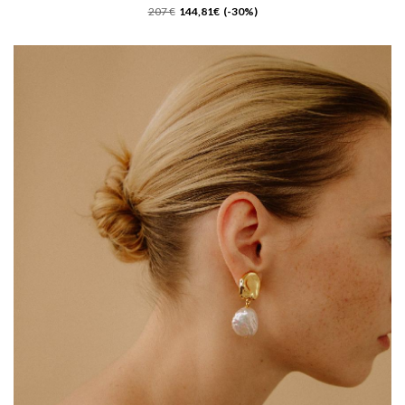
207 €
144,81€ (-30%)