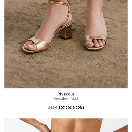
Rivecour
Sandales n°333
215 €
107,50€ (-50%)