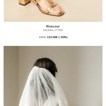
Rivecour
Sandales n°902
190 €
133,00€ (-30%)