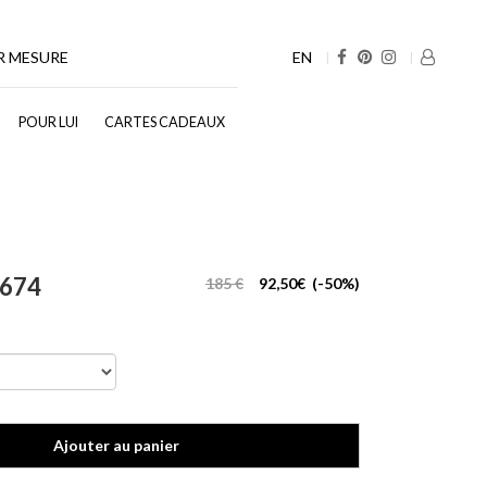
EN
R MESURE
POUR LUI
CARTES CADEAUX
°674
185 €
92,50€ (-50%)
Ajouter au panier