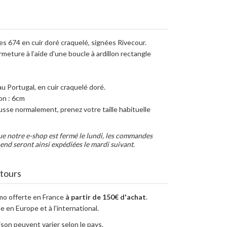
s 674 en cuir doré craquelé, signées Rivecour.
rmeture à l’aide d'une boucle à ardillon rectangle
au Portugal, en cuir craquelé doré.
on : 6cm
usse normalement, prenez votre taille habituelle
ue notre e-shop est fermé le lundi, les commandes
end seront ainsi expédiées le mardi suivant.
etours
imo offerte en France
à partir de 150€ d'achat
.
e en Europe et à l'international.
aison peuvent varier selon le pays.