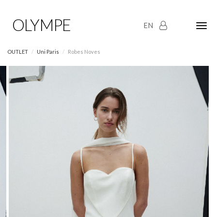
OLYMPE
EN
Olym
Maria
naviga
OUTLET
Uni Paris
Robes Noves