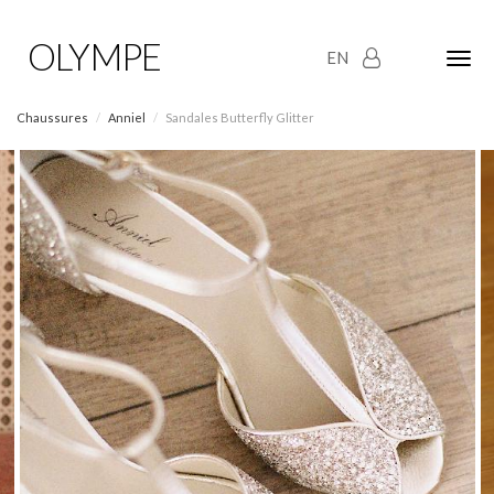
OLYMPE
EN
Olym
Maria
naviga
Chaussures
Anniel
Sandales Butterfly Glitter