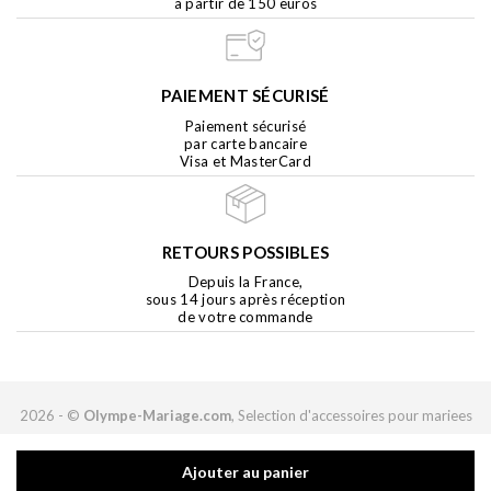
à partir de 150 euros
PAIEMENT SÉCURISÉ
Paiement sécurisé
par carte bancaire
Visa et MasterCard
RETOURS POSSIBLES
Depuis la France,
sous 14 jours après réception
de votre commande
2026 - ©
Olympe-Mariage.com
, Selection d'accessoires pour mariees
modernes. Tous droits réservés.
A propos
Contact
Echanges & Retours
/
/
/
Ajouter au panier
Conditions Générales de vente
Mentions légales
F.A.Q.
/
/