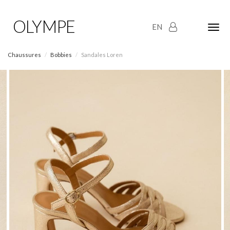
OLYMPE
EN
Olym
Maria
naviga
Chaussures
Bobbies
Sandales Loren