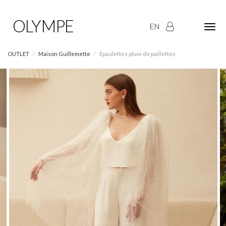
OLYMPE
EN
Olym
Maria
naviga
OUTLET
Maison Guillemette
Epaulettes pluie de paillettes