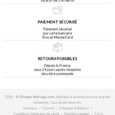
à partir de 150 euros
PAIEMENT SÉCURISÉ
Paiement sécurisé
par carte bancaire
Visa et MasterCard
RETOURS POSSIBLES
Depuis la France,
sous 14 jours après réception
de votre commande
2026 - ©
Olympe-Mariage.com
, Selection d'accessoires pour mariees
modernes. Tous droits réservés.
A propos
Contact
Echanges & Retours
/
/
/
Conditions Générales de vente
Mentions légales
F.A.Q.
/
/