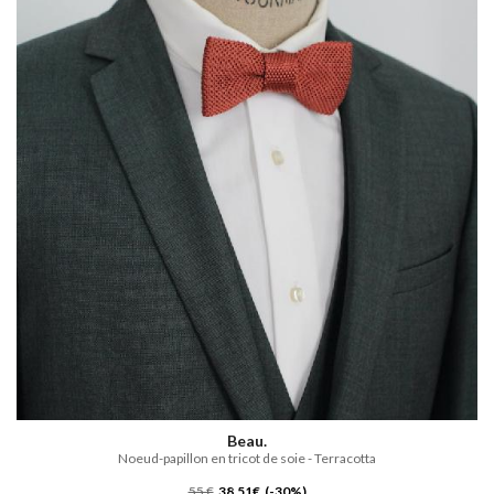
Beau.
Noeud-papillon en tricot de soie - Terracotta
55 €
38,51€ (-30%)